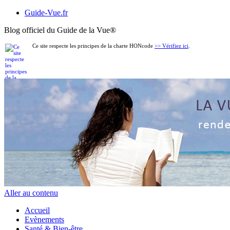
Guide-Vue.fr
Blog officiel du Guide de la Vue
®
Ce site respecte les principes de la charte HONcode
>> Vérifiez ici
.
Aller au contenu
Accueil
Evènements
Santé & Bien-être