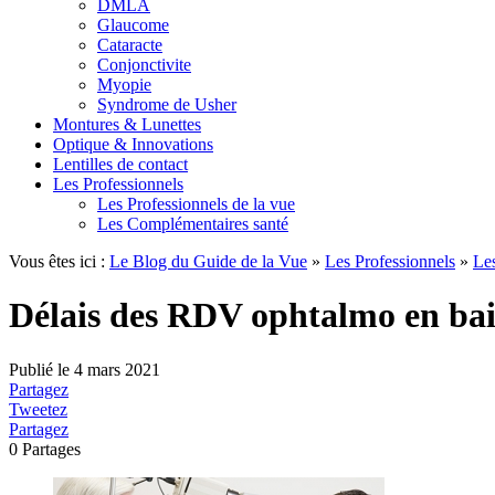
DMLA
Glaucome
Cataracte
Conjonctivite
Myopie
Syndrome de Usher
Montures & Lunettes
Optique & Innovations
Lentilles de contact
Les Professionnels
Les Professionnels de la vue
Les Complémentaires santé
Vous êtes ici :
Le Blog du Guide de la Vue
»
Les Professionnels
»
Les
Délais des RDV ophtalmo en bai
Publié le
4 mars 2021
Partagez
Tweetez
Partagez
0
Partages