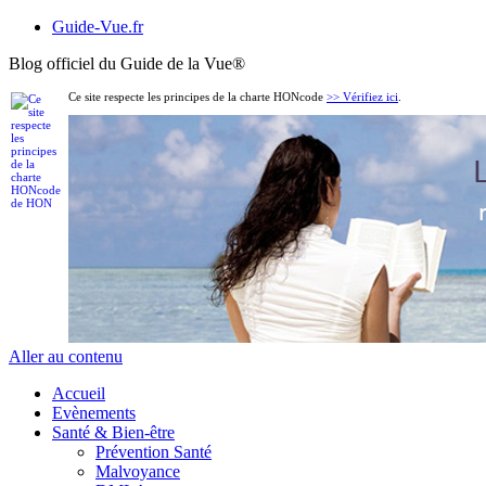
Guide-Vue.fr
Blog officiel du Guide de la Vue
®
Ce site respecte les principes de la charte HONcode
>> Vérifiez ici
.
Aller au contenu
Accueil
Evènements
Santé & Bien-être
Prévention Santé
Malvoyance