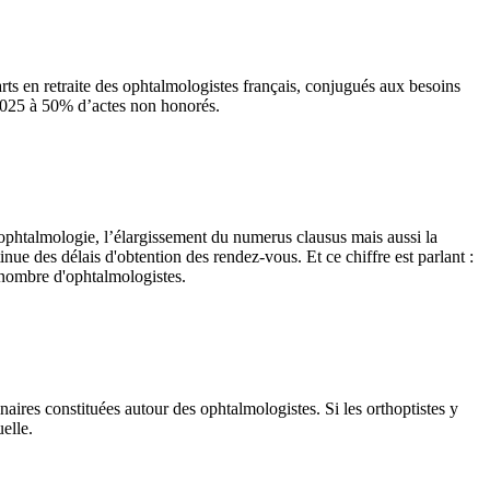
s en retraite des ophtalmologistes français, conjugués aux besoins
i 2025 à 50% d’actes non honorés.
d’ophtalmologie, l’élargissement du numerus clausus mais aussi la
ue des délais d'obtention des rendez-vous. Et ce chiffre est parlant :
e nombre d'ophtalmologistes.
naires constituées autour des ophtalmologistes. Si les orthoptistes y
suelle.