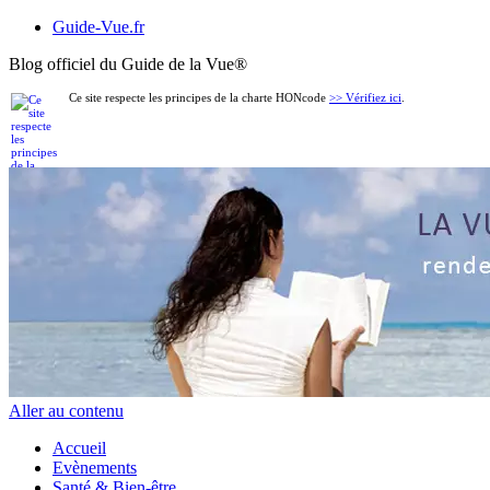
Guide-Vue.fr
Blog officiel du Guide de la Vue
®
Ce site respecte les principes de la charte HONcode
>> Vérifiez ici
.
Aller au contenu
Accueil
Evènements
Santé & Bien-être