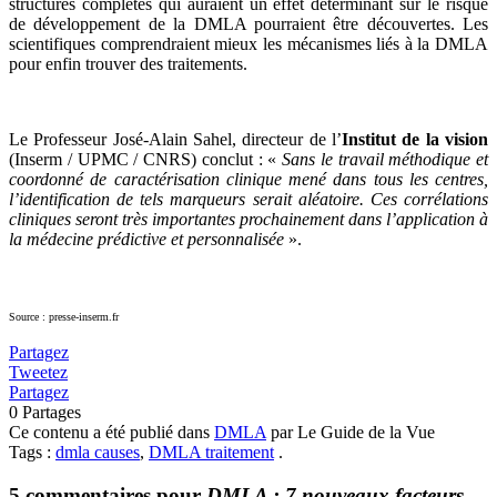
structures complètes qui auraient un effet déterminant sur le risque
de développement de la DMLA pourraient être découvertes. Les
scientifiques comprendraient mieux les mécanismes liés à la DMLA
pour enfin trouver des traitements.
Le Professeur José-Alain Sahel, directeur de l’
Institut de la vision
(Inserm / UPMC / CNRS) conclut : «
Sans le travail méthodique et
coordonné de caractérisation clinique mené dans tous les centres,
l’identification de tels marqueurs serait aléatoire. Ces corrélations
cliniques seront très importantes prochainement dans l’application à
la médecine prédictive et personnalisée
».
Source : presse-inserm.fr
Partagez
Tweetez
Partagez
0
Partages
Ce contenu a été publié dans
DMLA
par Le Guide de la Vue
Tags :
dmla causes
,
DMLA traitement
.
5 commentaires pour
DMLA : 7 nouveaux facteurs