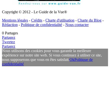
Copyright © 2012 - Le Guide de la Vue®
Mentions légales
-
Crédits
-
Charte d'utilisation
-
Charte du Blog
-
Rédaction
-
Politique de confidentialité
-
Nous contacter
0
Partages
Partagez
Tweetez
Partagez
Nous utilisons des cookies pour vous garantir la meilleure
expérience sur notre site web. Si vous continuez à utiliser ce site,
nous supposerons que vous en êtes satisfait.
Ok
Politique de
confidentialité